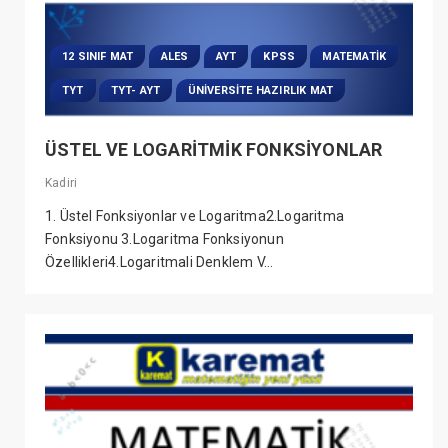
12 SINIF MAT
ALES
AYT
KPSS
MATEMATIK
TYT
TYT- AYT
ÜNIVERSITE HAZIRLIK MAT
ÜSTEL VE LOGARİTMİK FONKSİYONLAR
Kadiri
1. Üstel Fonksiyonlar ve Logaritma2.Logaritma
Fonksiyonu 3.Logaritma Fonksiyonun
Özellikleri4.Logaritmali Denklem V...