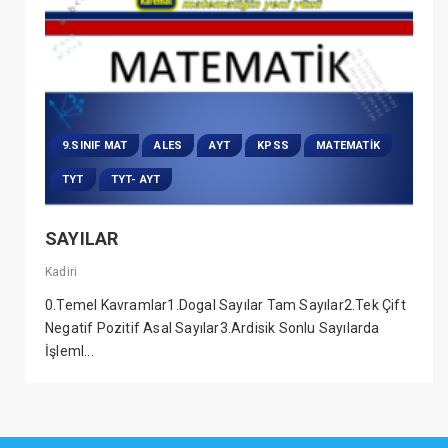
9.SINIF MAT
ALES
AYT
KPSS
MATEMATIK
TYT
TYT- AYT
SAYILAR
Kadiri
0.Temel Kavramlar1.Dogal Sayılar Tam Sayılar2.Tek Çift
Negatif Pozitif Asal Sayılar3.Ardisik Sonlu Sayılarda
İşleml...