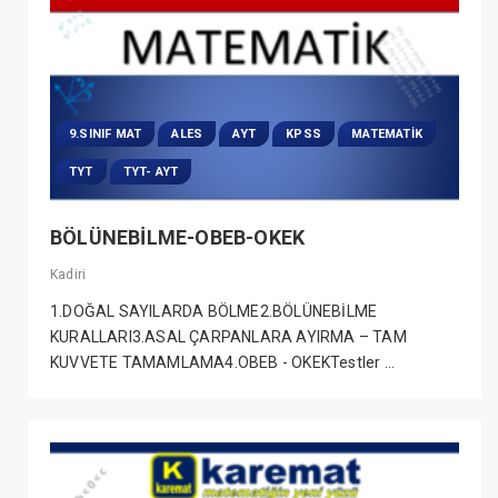
9.SINIF MAT
ALES
AYT
KPSS
MATEMATIK
TYT
TYT- AYT
BÖLÜNEBİLME-OBEB-OKEK
Kadiri
1.DOĞAL SAYILARDA BÖLME2.BÖLÜNEBİLME
KURALLARI3.ASAL ÇARPANLARA AYIRMA – TAM
KUVVETE TAMAMLAMA4.OBEB - OKEKTestler ...