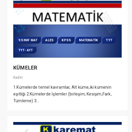
9.SINIF MAT
ALES
KPSS
MATEMATIK
TYT
TYT- AYT
KÜMELER
Kadiri
1.Kümelerde temel kavramlar, Alt küme,iki kümenin
eşitliği 2.Kümelerde İşlemler (birleşim, Kesişim,Fark,
Tümleme) 3...