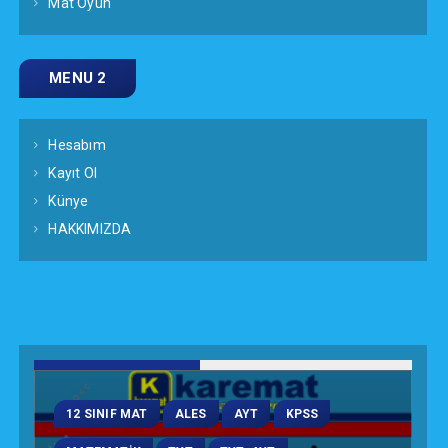
Mat Oyun
MENU 2
Hesabım
Kayıt Ol
Künye
HAKKIMIZDA
12 SINIF MAT
ALES
AYT
KPSS