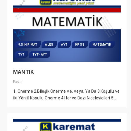
9.SINIF MAT
ALES
AYT
KPSS
MATEMATIK
TYT
TYT- AYT
MANTIK
Kadiri
1. Önerme 2.Bileşik Önerme Ve, Veya, Ya Da 3.Koşullu ve
İki Yönlü Koşullu Önerme 4.Her ve Bazı Niceleyicileri 5....