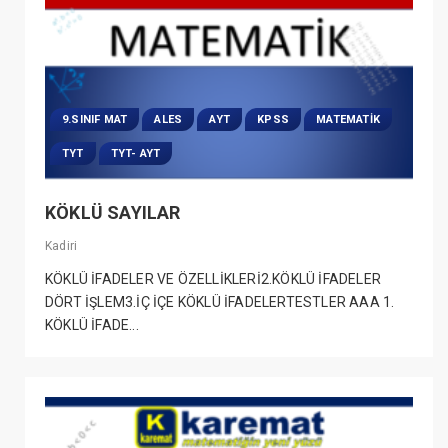
9.SINIF MAT
ALES
AYT
KPSS
MATEMATIK
TYT
TYT- AYT
KÖKLÜ SAYILAR
Kadiri
KÖKLÜ İFADELER VE ÖZELLİKLERİ2.KÖKLÜ İFADELER
DÖRT İŞLEM3.İÇ İÇE KÖKLÜ İFADELERTESTLER AAA 1.
KÖKLÜ İFADE...